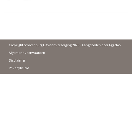
Copyright Smorenburg Uitvaartverzorging 2026 - Aangeboden door
Aggeloo
Algemene voorwaarden
Disclaimer
Privacybeleid