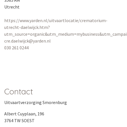
3565 AM
Utrecht
https://www.yarden.nl/uitvaartlocatie/crematorium-
utrecht-daelwijck.htm?
utm_source=organic&utm_medium=mybusiness&utm_campaig
cre.daelwijck@yarden.nl
030 261 0244
Contact
Uitvaartverzorging Smorenburg
Albert Cuyplaan, 196
3764 TW SOEST